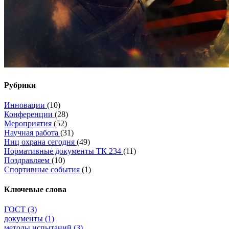
Рубрики
Инновации
(10)
Конференции
(28)
Мероприятия
(52)
Научная работа
(31)
Ниц охрана сегодня
(49)
Нормативные документы ТК 234
(11)
Поздравляем
(10)
Спортивные события
(1)
Ключевые слова
ГОСТ
(3)
документы
(1)
методы испытаний
(3)