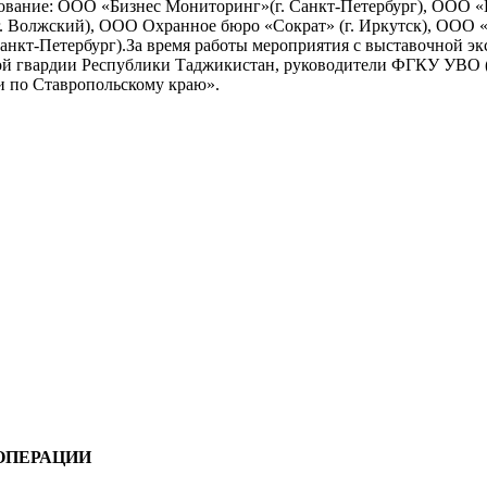
вание: ООО «Бизнес Мониторинг»(г. Санкт-Петербург), ООО «Ин
Волжский), ООО Охранное бюро «Сократ» (г. Иркутск), ООО «С
нкт-Петербург).За время работы мероприятия с выставочной эк
й гвардии Республики Таджикистан, руководители ФГКУ УВО (
 по Ставропольскому краю».
ОПЕРАЦИИ