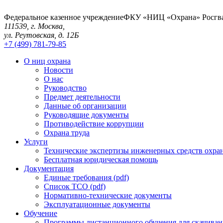
Федеральное казенное учреждение
ФКУ «НИЦ «Охрана» Росгв
111539, г. Москва,
ул. Реутовская, д. 12Б
+7 (499) 781-79-85
О ниц охрана
Новости
О нас
Руководство
Предмет деятельности
Данные об организации
Руководящие документы
Противодействие коррупции
Охрана труда
Услуги
Технические экспертизы инженерных средств охра
Бесплатная юридическая помощь
Документация
Единые требования (pdf)
Список ТСО (pdf)
Нормативно-технические документы
Эксплуатационные документы
Обучение
Программы дистанционного обучения для скачиван