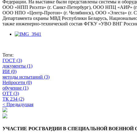
Федерации. На выставке были представлены системы и оборудо
ООО «НПП Риэлта» (г. Санкт-Петербург), ООО НПЦ «АИР» (г. 
ООО НПО «Центр-Протон» (г. Челябинск), ООО «Элеста» (г. Са
Департамента охраны МВД Республики Беларусь, Национально
также инженерно-технический состав ФГКУ «УВО ВНГ России
Теги:
ГОСТ
(3)
документы
(1)
ИИ
(0)
методы испытаний
(3)
Нейросети
(0)
обучение
(1)
ОТТ
(3)
ТК 234
(2)
Навигация
< Предыдущая
по
записям
УЧАСТИЕ РОСГВАРДИИ В СПЕЦИАЛЬНОЙ ВОЕННОЙ 